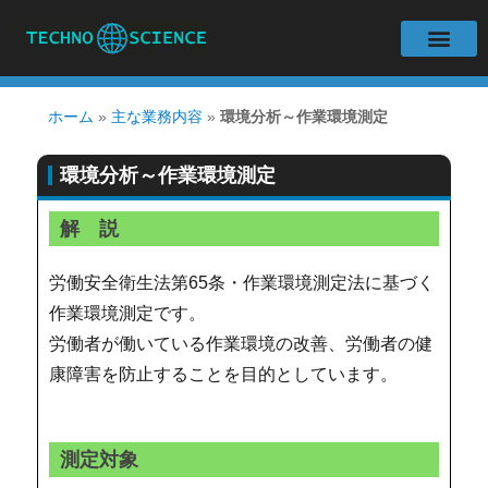
会社案内
主な業務内容
分析・解析装置
よくある質問
お問い合わせ
サイトマップ
リンク集
ホーム
»
主な業務内容
»
環境分析～作業環境測定
環境分析～作業環境測定
解 説
労働安全衛生法第65条・作業環境測定法に基づく
作業環境測定です。
労働者が働いている作業環境の改善、労働者の健
康障害を防止することを目的としています。
測定対象